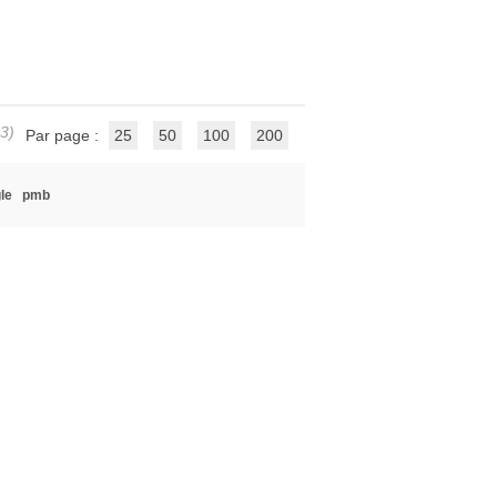
 3)
Par page :
25
50
100
200
le
pmb