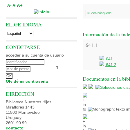
A+
A
A-
Nueva búsqueda
ELIGE IDIOMA
Información de la ind
641.1
CONECTARSE
acceder a su cuenta de usuario
641
641.2
Documentos en la bibli
Olvidé mi contraseña
DIRECCIÓN
Biblioteca Nuestros Hijos
Miraflores 1443
11500 Montevideo
Uruguay
2601 90 99
contacto