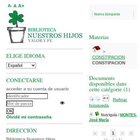
A+
A
A-
Nueva búsqueda
Materias
>
ELIGE IDIOMA
CONSTIPACION
CONSTIPACION
Documents
CONECTARSE
disponibles dans
cette catégorie (
1
)
acceder a su cuenta de usuario
Refinar
búsqueda
Nutriguía
/
MONTES,
Olvidé mi contraseña
José María
DIRECCIÓN
1
Biblioteca Nuestros Hijos