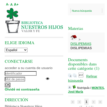
A+
A
A-
Nueva búsqueda
Materias
>
ELIGE IDIOMA
DISLIPEMIAS
DISLIPEMIAS
Documents
CONECTARSE
disponibles dans
cette catégorie (
1
)
acceder a su cuenta de usuario
Refinar
búsqueda
Nutriguía
/
MONTES,
Olvidé mi contraseña
José María
DIRECCIÓN
1
Biblioteca Nuestros Hijos