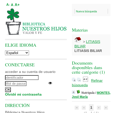
A+
A
A-
Nueva búsqueda
Materias
>
LITIASIS
ELIGE IDIOMA
BILIAR
LITIASIS BILIAR
Documents
CONECTARSE
disponibles dans
cette catégorie (
1
)
acceder a su cuenta de usuario
Refinar
búsqueda
Nutriguía
/
MONTES,
Olvidé mi contraseña
José María
DIRECCIÓN
1
Biblioteca Nuestros Hijos