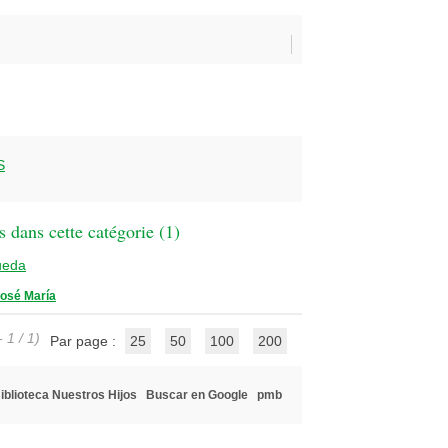
S
 dans cette catégorie (
1
)
ueda
osé María
 1 / 1)
Par page :
25
50
100
200
iblioteca Nuestros Hijos
Buscar en Google
pmb