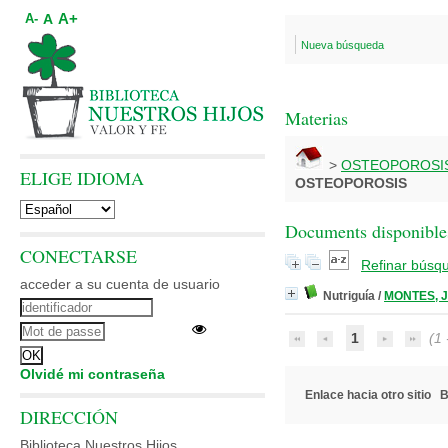
A+
A
A-
Nueva búsqueda
Materias
>
OSTEOPOROSI
ELIGE IDIOMA
OSTEOPOROSIS
Documents disponibles
CONECTARSE
Refinar búsq
acceder a su cuenta de usuario
Nutriguía
/
MONTES, J
1
(1 -
Olvidé mi contraseña
Enlace hacia otro sitio
B
DIRECCIÓN
Biblioteca Nuestros Hijos