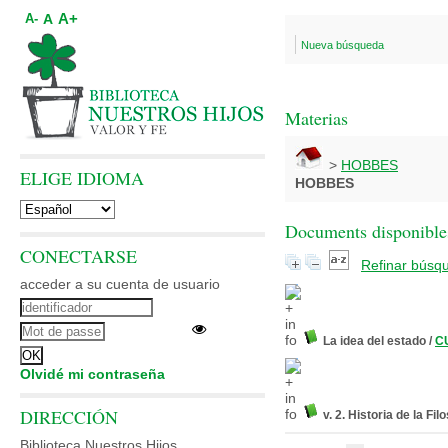
A+
A
A-
Nueva búsqueda
Materias
>
HOBBES
ELIGE IDIOMA
HOBBES
Documents disponibles
CONECTARSE
Refinar búsq
acceder a su cuenta de usuario
La idea del estado
/
CU
Olvidé mi contraseña
DIRECCIÓN
v. 2. Historia de la Fil
Biblioteca Nuestros Hijos