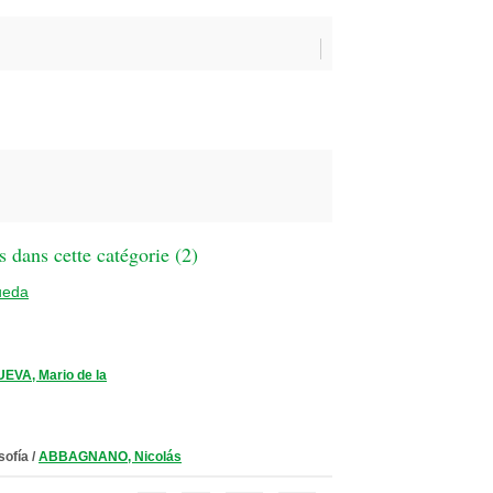
 dans cette catégorie (
2
)
ueda
EVA, Mario de la
osofía
/
ABBAGNANO, Nicolás