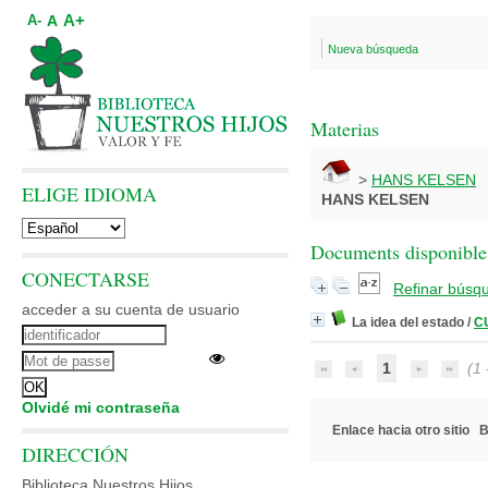
A+
A
A-
Nueva búsqueda
Materias
>
HANS KELSEN
ELIGE IDIOMA
HANS KELSEN
Documents disponibles
CONECTARSE
Refinar búsq
acceder a su cuenta de usuario
La idea del estado
/
CU
1
(1 -
Olvidé mi contraseña
Enlace hacia otro sitio
B
DIRECCIÓN
Biblioteca Nuestros Hijos