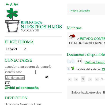
A+
A
A-
Nueva búsqueda
Materias
>
ESTADO CONT
ELIGE IDIOMA
ESTADO CONTEMPO
Documents disponibles
CONECTARSE
Refinar búsq
acceder a su cuenta de usuario
La idea del estado
/
CU
1
(1 -
Olvidé mi contraseña
Enlace hacia otro sitio
B
DIRECCIÓN
Biblioteca Nuestros Hijos