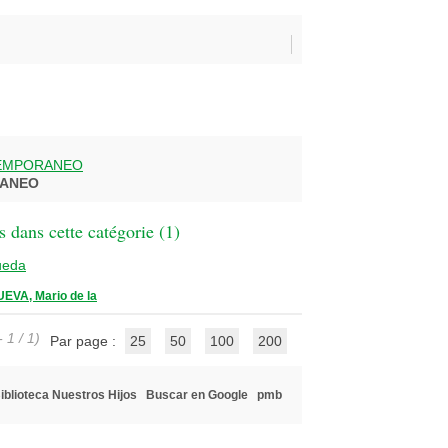
EMPORANEO
RANEO
 dans cette catégorie (
1
)
ueda
EVA, Mario de la
 1 / 1)
Par page :
25
50
100
200
iblioteca Nuestros Hijos
Buscar en Google
pmb