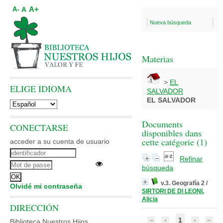
A+
A
A-
Nueva búsqueda
Materias
>
EL
ELIGE IDIOMA
SALVADOR
EL SALVADOR
Documents
CONECTARSE
disponibles dans
cette catégorie (
1
)
acceder a su cuenta de usuario
Refinar
búsqueda
v.3. Geografía 2
/
Olvidé mi contraseña
SIRTORI DE DI LEONI,
Alicia
DIRECCIÓN
1
Biblioteca Nuestros Hijos