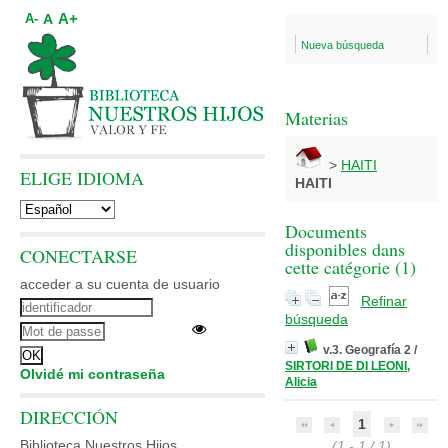
A+
A
A-
Nueva búsqueda
Materias
>
HAITI
ELIGE IDIOMA
HAITI
Documents
disponibles dans
CONECTARSE
cette catégorie (
1
)
acceder a su cuenta de usuario
Refinar
búsqueda
v.3. Geografía 2
/
SIRTORI DE DI LEONI,
Olvidé mi contraseña
Alicia
DIRECCIÓN
1
Biblioteca Nuestros Hijos
(1 - 1 / 1)