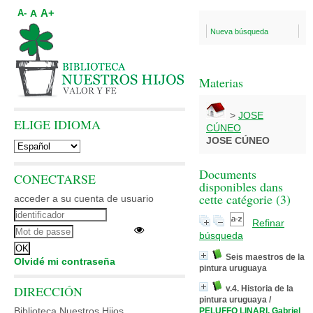
A+
A
A-
Nueva búsqueda
Materias
>
JOSE
ELIGE IDIOMA
CÚNEO
JOSE CÚNEO
Documents
CONECTARSE
disponibles dans
cette catégorie (
3
)
acceder a su cuenta de usuario
Refinar
búsqueda
Seis maestros de la
Olvidé mi contraseña
pintura uruguaya
DIRECCIÓN
v.4. Historia de la
pintura uruguaya
/
Biblioteca Nuestros Hijos
PELUFFO LINARI, Gabriel