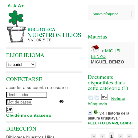
A+
A
A-
Nueva búsqueda
Materias
>
MIGUEL
ELIGE IDIOMA
BENZO
MIGUEL BENZO
Documents
CONECTARSE
disponibles dans
cette catégorie (
1
)
acceder a su cuenta de usuario
Refinar
búsqueda
v.4. Historia de la
Olvidé mi contraseña
pintura uruguaya
/
PELUFFO LINARI, Gabriel
DIRECCIÓN
1
Biblioteca Nuestros Hijos