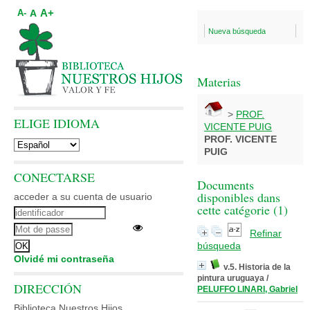
A+
A
A-
Nueva búsqueda
Materias
>
PROF.
ELIGE IDIOMA
VICENTE PUIG
PROF. VICENTE
PUIG
CONECTARSE
Documents
disponibles dans
acceder a su cuenta de usuario
cette catégorie (
1
)
Refinar
búsqueda
Olvidé mi contraseña
v.5. Historia de la
pintura uruguaya
/
DIRECCIÓN
PELUFFO LINARI, Gabriel
Biblioteca Nuestros Hijos