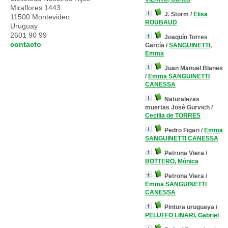
Miraflores 1443
J. Storm
/
Elisa
11500 Montevideo
ROUBAUD
Uruguay
2601 90 99
Joaquín Torres
contacto
García
/
SANGUINETTI,
Emma
Juan Manuel Blanes
/
Emma SANGUINETTI
CANESSA
Naturalezas
muertas José Gurvich
/
Cecilia de TORRES
Pedro Figari
/
Emma
SANGUINETTI CANESSA
Petrona Viera
/
BOTTERO, Mónica
Petrona Viera
/
Emma SANGUINETTI
CANESSA
Pintura uruguaya
/
PELUFFO LINARI, Gabriel