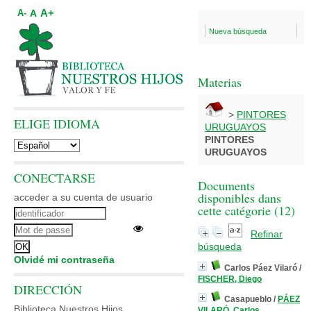
A+
A
A-
Nueva búsqueda
Materias
>
PINTORES
ELIGE IDIOMA
URUGUAYOS
PINTORES
URUGUAYOS
CONECTARSE
Documents
disponibles dans
acceder a su cuenta de usuario
cette catégorie (
12
)
Refinar
búsqueda
Olvidé mi contraseña
Carlos Páez Vilaró
/
FISCHER, Diego
DIRECCIÓN
Casapueblo
/
PÁEZ
Biblioteca Nuestros Hijos
VILARÓ, Carlos