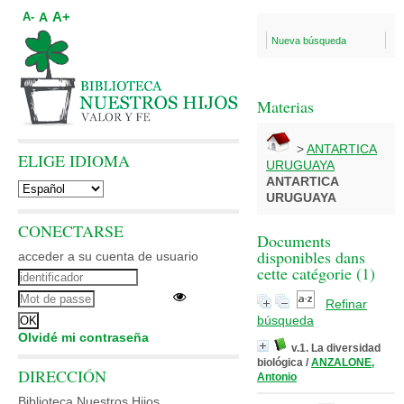
A+
A
A-
Nueva búsqueda
Materias
>
ANTARTICA
ELIGE IDIOMA
URUGUAYA
ANTARTICA
URUGUAYA
CONECTARSE
Documents
disponibles dans
acceder a su cuenta de usuario
cette catégorie (
1
)
Refinar
búsqueda
Olvidé mi contraseña
v.1. La diversidad
biológica
/
ANZALONE,
DIRECCIÓN
Antonio
Biblioteca Nuestros Hijos