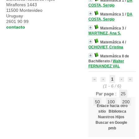
Matemática 1
/
DA
Miraflores 1443
COSTA, Sergio
11500 Montevideo
Matemática 1
/
DA
Uruguay
COSTA, Sergio
2601 90 99
contacto
Matemática 3
/
MARTINEZ, Ana S.
Matemática 4
/
OCHOVIET, Cristina
Matemática II de
Bachillerato
/
Walter
FERNANDEZ VAL
1
(1 - 6 / 6)
Par page :
25
50
100
200
Enlace hacia otro
sitio
Biblioteca
Nuestros Hijos
Buscar en Google
pmb