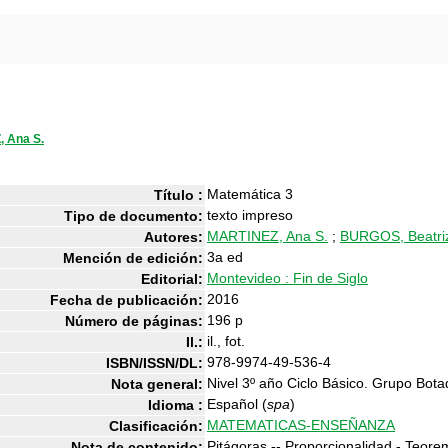
 Ana S.
Matemática 3
Título :
texto impreso
Tipo de documento:
MARTINEZ, Ana S.
;
BURGOS, Beatri
Autores:
3a ed
Mención de edición:
Montevideo : Fin de Siglo
Editorial:
2016
Fecha de publicación:
196 p
Número de páginas:
il., fot.
Il.:
978-9974-49-536-4
ISBN/ISSN/DL:
Nivel 3º año Ciclo Básico. Grupo Bota
Nota general:
Español (
spa
)
Idioma :
MATEMATICAS-ENSEÑANZA
Clasificación:
Pitágoras.-- Proporcionalidad - Teor
Nota de contenido: