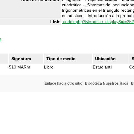
cuadrática.-- Sistemas de inecuacione
trigonométricas en el triángulo rectán
estadística.-- Introducción a la probab
./index.php?lvl=notice_display&id=25
Link:
o
Signatura
Tipo de medio
Ubicación
S
510 MARm
Libro
Estudiantil
Co
Enlace hacia otro sitio
Biblioteca Nuestros Hijos
B