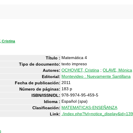
 Cristina
Matemática 4
Título :
texto impreso
Tipo de documento:
OCHOVIET, Cristina
;
OLAVE, Mónica
Autores:
Montevideo : Nuevamente Santillana
Editorial:
2011
Fecha de publicación:
183 p
Número de páginas:
978-9974-95-459-5
ISBN/ISSN/DL:
Español (
spa
)
Idioma :
MATEMATICAS-ENSEÑANZA
Clasificación:
./index.php?lvl=notice_display&id=13
Link:
o