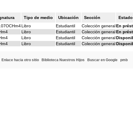
gnatura
Tipo de medio
Ubicación
Sección
Estado
0.07OCHm4
Libro
Estudiantil
Colección general
En prés
Hm4
Libro
Estudiantil
Colección general
En prés
Hm4
Libro
Estudiantil
Colección general
Disponi
Hm4
Libro
Estudiantil
Colección general
Disponi
Enlace hacia otro sitio
Biblioteca Nuestros Hijos
Buscar en Google
pmb