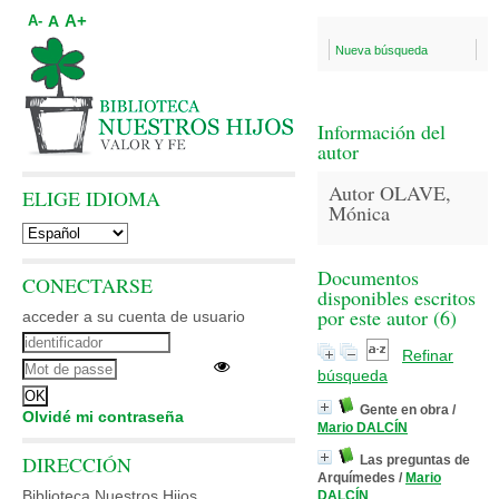
A+
A
A-
Nueva búsqueda
Información del
autor
Autor OLAVE,
ELIGE IDIOMA
Mónica
Documentos
CONECTARSE
disponibles escritos
por este autor (
6
)
acceder a su cuenta de usuario
Refinar
búsqueda
Gente en obra
/
Olvidé mi contraseña
Mario DALCÍN
DIRECCIÓN
Las preguntas de
Arquímedes
/
Mario
Biblioteca Nuestros Hijos
DALCÍN