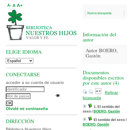
A+
A
A-
Nueva búsqueda
Información del
autor
Autor BOERO,
ELIGE IDIOMA
Gastón
Documentos
CONECTARSE
disponibles escritos
por este autor (
4
)
acceder a su cuenta de usuario
Refinar
búsqueda
1. El sentido del
Olvidé mi contraseña
sexo
/
BOERO, Gastón
DIRECCIÓN
El sentido del sexo
/
BOERO, Gastón
Biblioteca Nuestros Hijos