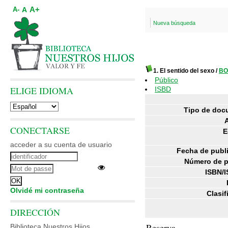
A+
A
A-
Nueva búsqueda
1. El sentido del sexo
/
BO
Público
ELIGE IDIOMA
ISBD
Tipo de doc
CONECTARSE
E
acceder a su cuenta de usuario
Fecha de publ
Número de p
ISBN/I
Olvidé mi contraseña
Clasif
DIRECCIÓN
Reserva
Biblioteca Nuestros Hijos