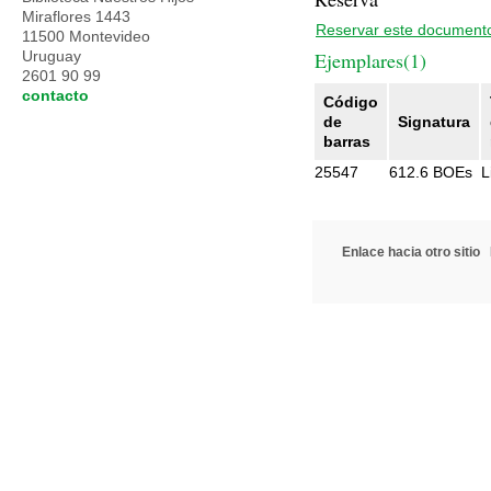
Miraflores 1443
Reservar este document
11500 Montevideo
Uruguay
Ejemplares(1)
2601 90 99
contacto
Código
de
Signatura
barras
25547
612.6 BOEs
L
Enlace hacia otro sitio