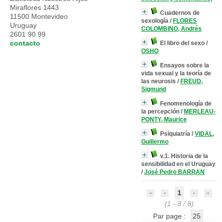
Miraflores 1443
Cuadernos de
11500 Montevideo
sexología
/
FLORES
Uruguay
COLOMBINO, Andrés
2601 90 99
contacto
El libro del sexo
/
OSHO
Ensayos sobre la
vida sexual y la teoría de
las neurosis
/
FREUD,
Sigmund
Fenomenología de
la percepción
/
MERLEAU-
PONTY, Maurice
Psiquiatría
/
VIDAL,
Guillermo
v.1. Historia de la
sensibilidad en el Uruguay
/
José Pedro BARRAN
1
(1 - 8 / 8)
Par page :
25