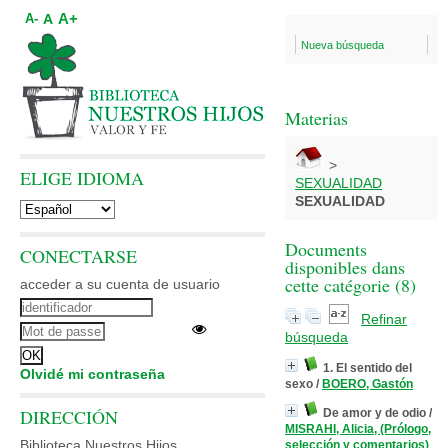
A+
A
A-
Nueva búsqueda
Materias
>
ELIGE IDIOMA
SEXUALIDAD
SEXUALIDAD
Documents
CONECTARSE
disponibles dans
cette catégorie (
8
)
acceder a su cuenta de usuario
Refinar
búsqueda
1. El sentido del
Olvidé mi contraseña
sexo
/
BOERO, Gastón
DIRECCIÓN
De amor y de odio
/
MISRAHI, Alicia, (Prólogo,
Biblioteca Nuestros Hijos
selección y comentarios)