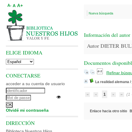
A+
A
A-
Nueva búsqueda
Información del autor
Autor DIETER BUL
ELIGE IDIOMA
Documentos disponibles
Refinar búsq
CONECTARSE
La realidad alemana
/
acceder a su cuenta de usuario
1
(1 -
Olvidé mi contraseña
Enlace hacia otro sitio
B
DIRECCIÓN
Biblioteca Nuestros Hijos