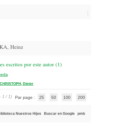
KA, Heinz
 escritos por este autor (
1
)
ueda
CHRISTOPH, Dieter
 1 / 1)
Par page :
25
50
100
200
iblioteca Nuestros Hijos
Buscar en Google
pmb