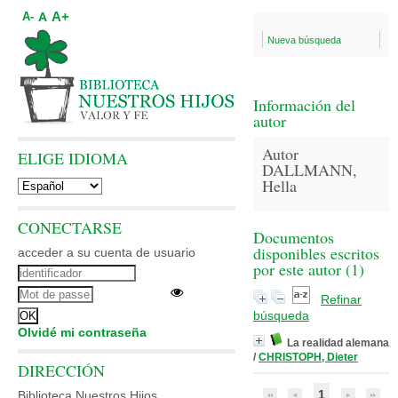
A+
A
A-
Nueva búsqueda
Información del
autor
Autor
ELIGE IDIOMA
DALLMANN,
Hella
CONECTARSE
Documentos
disponibles escritos
acceder a su cuenta de usuario
por este autor (
1
)
Refinar
búsqueda
Olvidé mi contraseña
La realidad alemana
/
CHRISTOPH, Dieter
DIRECCIÓN
1
Biblioteca Nuestros Hijos