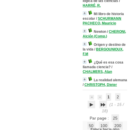
lógica de las ciencias
/
HARRÉ, R.
Mi libro de historia
escolar
/
SCHURMANN
PACHECO, Mauricio
Newton
/
CHERONI,
Alción (Comp.)
Origen y destino de
la vida
/
BERGOUNIOUX,
F.M
¿Qué es esa cosa
llamada ciencia?
/
CHALMERS, Alan
La realidad alemana
/
CHRISTOPH, Dieter
1
2
(1 - 15 /
18)
Par page :
25
50
100
200
Enlace hacia otro