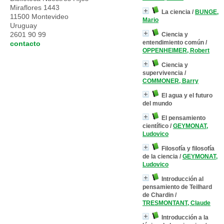
Miraflores 1443
La ciencia
/
BUNGE,
11500 Montevideo
Mario
Uruguay
2601 90 99
Ciencia y
entendimiento común
/
contacto
OPPENHEIMER, Robert
Ciencia y
supervivencia
/
COMMONER, Barry
El agua y el futuro
del mundo
El pensamiento
científico
/
GEYMONAT,
Ludovico
Filosofía y filosofía
de la ciencia
/
GEYMONAT,
Ludovico
Introducción al
pensamiento de Teilhard
de Chardin
/
TRESMONTANT, Claude
Introducción a la