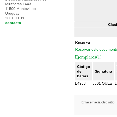
Miraflores 1443
11500 Montevideo
Uruguay
2601 90 99
contacto
Clasi
Reserva
Reservar este document
Ejemplares(1)
Código
de
Signatura
barras
E4983
c801 QUEa
L
Enlace hacia otro sitio