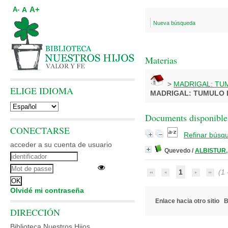
A+
A
A-
Nueva búsqueda
Materias
>
MADRIGAL: TU
ELIGE IDIOMA
MADRIGAL: TUMULO 
Documents disponibles
CONECTARSE
Refinar búsq
acceder a su cuenta de usuario
Quevedo
/
ALBISTUR,
1
(1 -
Olvidé mi contraseña
Enlace hacia otro sitio
B
DIRECCIÓN
Biblioteca Nuestros Hijos