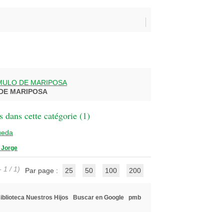
MULO DE MARIPOSA
DE MARIPOSA
 dans cette catégorie (
1
)
ueda
 Jorge
 1 / 1)
Par page :
25
50
100
200
iblioteca Nuestros Hijos
Buscar en Google
pmb