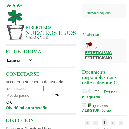
A+
A
A-
Nueva búsqueda
Materias
>
ELIGE IDIOMA
ESTETICISMO
ESTETICISMO
Documents
CONECTARSE
disponibles dans
cette catégorie (
1
)
acceder a su cuenta de usuario
Refinar
búsqueda
Quevedo
/
Olvidé mi contraseña
ALBISTUR, Jorge
DIRECCIÓN
1
Biblioteca Nuestros Hijos