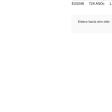
E10248
724 ASOc
L
Enlace hacia otro sitio