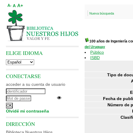
A+
A
A-
Nueva búsqueda
100 años de Ingeniería c
del Uruguay
ELIGE IDIOMA
Público
ISBD
CONECTARSE
Tipo de doc
acceder a su cuenta de usuario
E
Fecha de publ
Número de p
Olvidé mi contraseña
Clasif
DIRECCIÓN
Biblioteca Nuestros Hijos