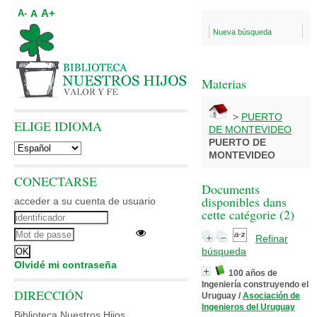
A+
A
A-
Nueva búsqueda
Materias
>
PUERTO
ELIGE IDIOMA
DE MONTEVIDEO
PUERTO DE
MONTEVIDEO
CONECTARSE
Documents
disponibles dans
acceder a su cuenta de usuario
cette catégorie (
2
)
Refinar
búsqueda
Olvidé mi contraseña
100 años de
Ingeniería construyendo el
DIRECCIÓN
Uruguay
/
Asociación de
Ingenieros del Uruguay
Biblioteca Nuestros Hijos