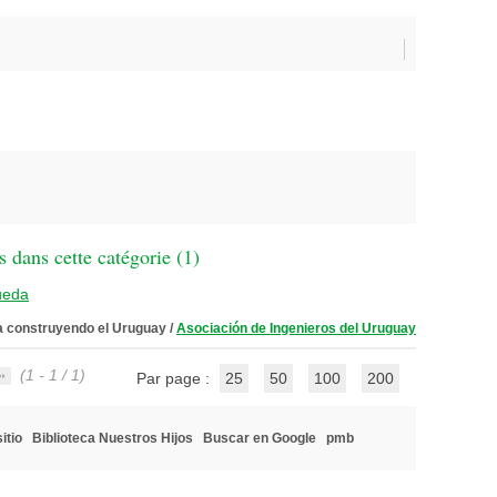
 dans cette catégorie (
1
)
ueda
ía construyendo el Uruguay
/
Asociación de Ingenieros del Uruguay
(1 - 1 / 1)
Par page :
25
50
100
200
itio
Biblioteca Nuestros Hijos
Buscar en Google
pmb