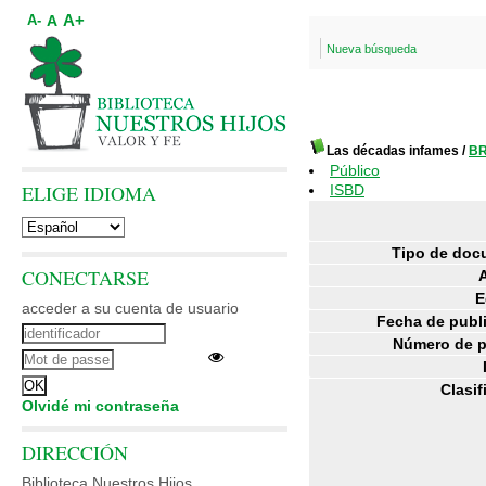
A+
A
A-
Nueva búsqueda
Las décadas infames
/
BR
Público
ELIGE IDIOMA
ISBD
Tipo de doc
CONECTARSE
E
acceder a su cuenta de usuario
Fecha de publ
Número de p
Clasif
Olvidé mi contraseña
DIRECCIÓN
Biblioteca Nuestros Hijos