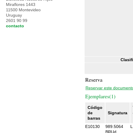
Miraflores 1443
11500 Montevideo
Uruguay
2601 90 99
contacto
Clasif
Reserva
Reservar este document
Ejemplares(1)
Código
de
Signatura
barras
E10130
989.5064
L
BRUd