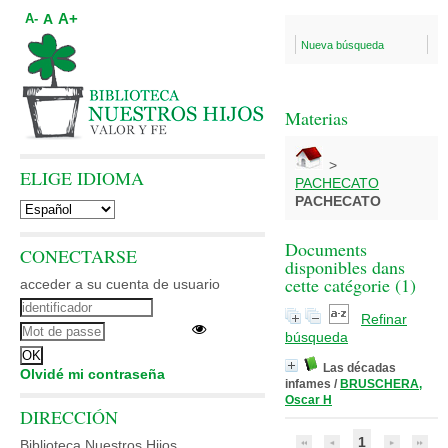
A+
A
A-
Nueva búsqueda
Materias
>
ELIGE IDIOMA
PACHECATO
PACHECATO
Documents
CONECTARSE
disponibles dans
cette catégorie (
1
)
acceder a su cuenta de usuario
Refinar
búsqueda
Las décadas
Olvidé mi contraseña
infames
/
BRUSCHERA,
Oscar H
DIRECCIÓN
1
Biblioteca Nuestros Hijos