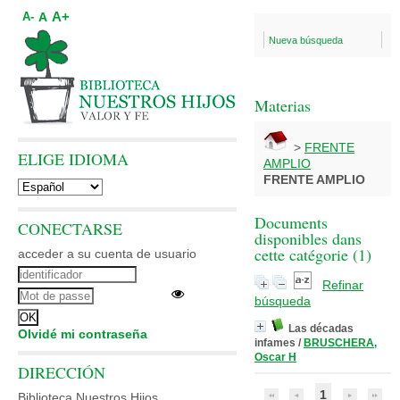
A+
A
A-
Nueva búsqueda
Materias
>
FRENTE
ELIGE IDIOMA
AMPLIO
FRENTE AMPLIO
Documents
CONECTARSE
disponibles dans
cette catégorie (
1
)
acceder a su cuenta de usuario
Refinar
búsqueda
Las décadas
Olvidé mi contraseña
infames
/
BRUSCHERA,
Oscar H
DIRECCIÓN
1
Biblioteca Nuestros Hijos