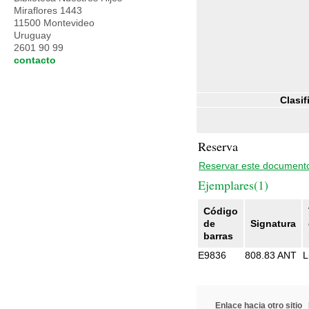
Miraflores 1443
11500 Montevideo
Uruguay
2601 90 99
contacto
Clasif
Reserva
Reservar este document
Ejemplares(1)
Código
de
Signatura
barras
E9836
808.83 ANT
L
Enlace hacia otro sitio