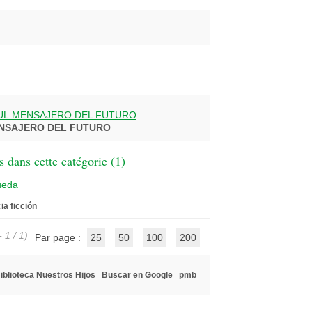
UL:MENSAJERO DEL FUTURO
NSAJERO DEL FUTURO
 dans cette catégorie (
1
)
ueda
ia ficción
 1 / 1)
Par page :
25
50
100
200
iblioteca Nuestros Hijos
Buscar en Google
pmb