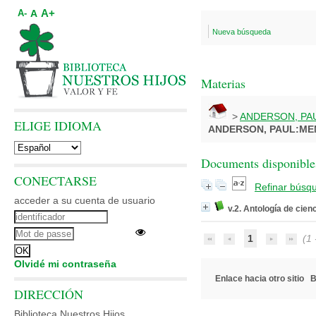
A+
A
A-
Nueva búsqueda
Materias
>
ANDERSON, PA
ELIGE IDIOMA
ANDERSON, PAUL:ME
Documents disponibles
CONECTARSE
Refinar búsq
acceder a su cuenta de usuario
v.2. Antología de cienc
1
(1 -
Olvidé mi contraseña
Enlace hacia otro sitio
B
DIRECCIÓN
Biblioteca Nuestros Hijos