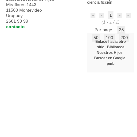
ciencia ficción
Miraflores 1443
11500 Montevideo
1
Uruguay
2601 90 99
(1 - 1 / 1)
contacto
Par page :
25
50
100
200
Enlace hacia otro
sitio
Biblioteca
Nuestros Hijos
Buscar en Google
pmb