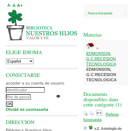
A+
A
A-
Nueva búsqueda
Materias
>
ELIGE IDIOMA
EDMONSON,
G.C:RECESION
TECNOLOGICA
EDMONSON,
CONECTARSE
G.C:RECESION
TECNOLOGICA
acceder a su cuenta de usuario
Documents
disponibles dans
cette catégorie (
1
)
Olvidé mi contraseña
Refinar
búsqueda
DIRECCIÓN
v.2. Antología de
Biblioteca Nuestros Hijos