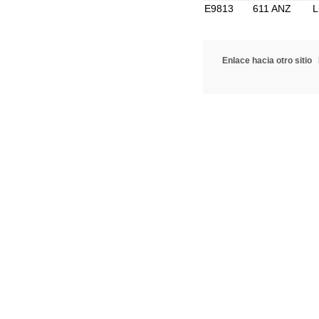
E9813
611 ANZ
L
Enlace hacia otro sitio