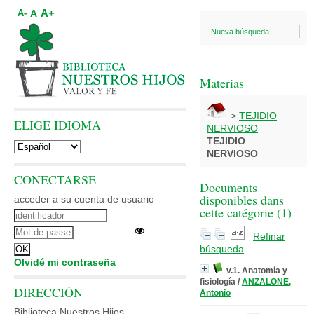
A+
A
A-
Nueva búsqueda
Materias
>
TEJIDIO
ELIGE IDIOMA
NERVIOSO
TEJIDIO
NERVIOSO
CONECTARSE
Documents
disponibles dans
acceder a su cuenta de usuario
cette catégorie (
1
)
Refinar
búsqueda
Olvidé mi contraseña
v.1. Anatomía y
fisiología
/
ANZALONE,
DIRECCIÓN
Antonio
Biblioteca Nuestros Hijos