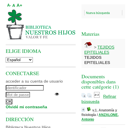
A+
A
A-
Nueva búsqueda
Materias
>
TEJIDOS
ELIGE IDIOMA
EPITELIALES
TEJIDOS
EPITELIALES
CONECTARSE
Documents
disponibles dans
acceder a su cuenta de usuario
cette catégorie (
1
)
Refinar
búsqueda
Olvidé mi contraseña
v.1. Anatomía y
fisiología
/
ANZALONE,
DIRECCIÓN
Antonio
Biblioteca Nuestros Hijos