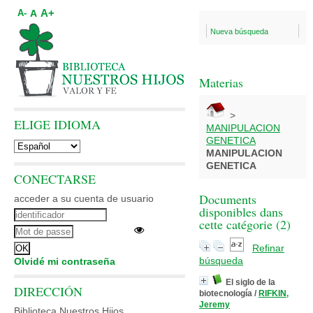
A+
A
A-
Nueva búsqueda
Materias
>
ELIGE IDIOMA
MANIPULACION
GENETICA
MANIPULACION
GENETICA
CONECTARSE
Documents
acceder a su cuenta de usuario
disponibles dans
cette catégorie (
2
)
Refinar
búsqueda
Olvidé mi contraseña
El siglo de la
DIRECCIÓN
biotecnología
/
RIFKIN,
Jeremy
Biblioteca Nuestros Hijos