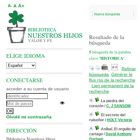
A+
A
A-
Nueva búsqueda
Resultado de la
búsqueda
5
búsqueda de la palabra
ELIGE IDIOMA
'HISTORICA'
clave
Refinar
búsqueda
Générer le
CONECTARSE
flux rss de la recherche
Lien permanent de la
acceder a su cuenta de usuario
recherche
La piedra del
corazón
/
C. J SANSOM
El secreto del
Olvidé mi contraseña
ruiseñor
/
HOLT, Victoria
DIRECCIÓN
Aníbal. El orgullo de
cartago
/
David Anthony
Biblioteca Nuestros Hijos
Durham