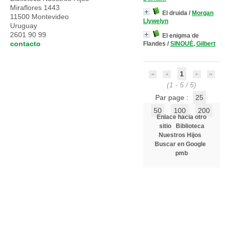
Miraflores 1443
El druida
/
Morgan
11500 Montevideo
Llywelyn
Uruguay
2601 90 99
El enigma de
contacto
Flandes
/
SINOUÉ, Gilbert
1
(1 - 5 / 5)
Par page :
25
50
100
200
Enlace hacia otro
sitio
Biblioteca
Nuestros Hijos
Buscar en Google
pmb