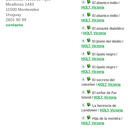
El abanico indio
/
Miraflores 1443
HOLT, Victoria
11500 Montevideo
Uruguay
El abanico indio
/
2601 90 99
HOLT, Victoria
contacto
El amante diabólico
/
HOLT, Victoria
El jinete del diablo
/
HOLT, Victoria
El ópalo negro
/
HOLT, Victoria
El ópalo negro
/
HOLT, Victoria
El secreto del
ruiseñor
/
HOLT, Victoria
El señor de Far
Island
/
HOLT, Victoria
La herencia de
Landower
/
HOLT, Victoria
Hija de la mentira
/
HOLT, Victoria