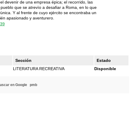
l devenir de una empresa épica; el recorrido, las
un pueblo que se atrevìo a desafiar a Roma, en lo que
ica. Y al frente de cuyo ejército se encontraba un
bién apasionado y aventurero.
039
Sección
Estado
LITERATURA RECREATIVA
Disponible
uscar en Google
pmb