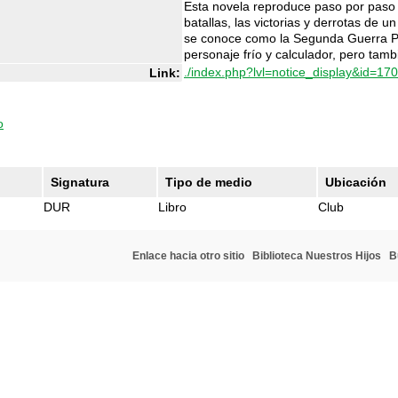
Esta novela reproduce paso por paso e
batallas, las victorias y derrotas de 
se conoce como la Segunda Guerra Pùn
personaje frío y calculador, pero tam
./index.php?lvl=notice_display&id=17
Link:
o
Signatura
Tipo de medio
Ubicación
DUR
Libro
Club
Enlace hacia otro sitio
Biblioteca Nuestros Hijos
B