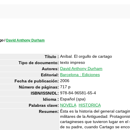
ago
/
David Anthony Durham
Aníbal. El orgullo de cartago
Título :
texto impreso
Tipo de documento:
David Anthony Durham
Autores:
Barcelona : Ediciones
Editorial:
2006
Fecha de publicación:
717 p
Número de páginas:
978-84-96581-65-4
ISBN/ISSN/DL:
Español (
spa
)
Idioma :
NOVELA
HISTORICA
Palabras clave:
Ésta es la historia del general cartag
Resumen:
militares de la Antiguedad. Protagonis
cartagineses que tuvieron lugar en el 
de su padre, cuando Cartago se encon