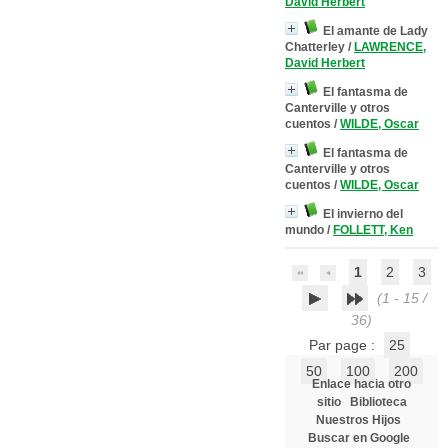
David Herbert
El amante de Lady
Chatterley
/
LAWRENCE,
David Herbert
El fantasma de
Canterville y otros
cuentos
/
WILDE, Oscar
El fantasma de
Canterville y otros
cuentos
/
WILDE, Oscar
El invierno del
mundo
/
FOLLETT, Ken
1
2
3
(1 - 15 /
36)
Par page :
25
50
100
200
Enlace hacia otro
sitio
Biblioteca
Nuestros Hijos
Buscar en Google