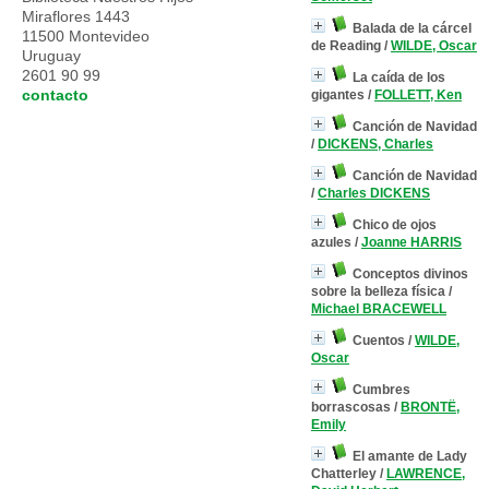
Miraflores 1443
Balada de la cárcel
11500 Montevideo
de Reading
/
WILDE, Oscar
Uruguay
2601 90 99
La caída de los
contacto
gigantes
/
FOLLETT, Ken
Canción de Navidad
/
DICKENS, Charles
Canción de Navidad
/
Charles DICKENS
Chico de ojos
azules
/
Joanne HARRIS
Conceptos divinos
sobre la belleza física
/
Michael BRACEWELL
Cuentos
/
WILDE,
Oscar
Cumbres
borrascosas
/
BRONTË,
Emily
El amante de Lady
Chatterley
/
LAWRENCE,