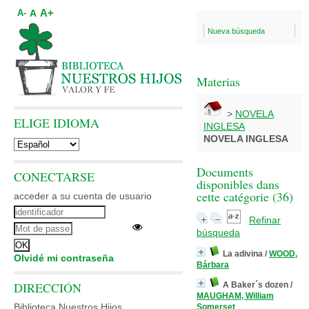
A+
A
A-
Nueva búsqueda
Materias
>
NOVELA
ELIGE IDIOMA
INGLESA
NOVELA INGLESA
Documents
CONECTARSE
disponibles dans
cette catégorie (
36
)
acceder a su cuenta de usuario
Refinar
búsqueda
La adivina
/
WOOD,
Olvidé mi contraseña
Bárbara
DIRECCIÓN
A Baker´s dozen
/
MAUGHAM, William
Biblioteca Nuestros Hijos
Somerset