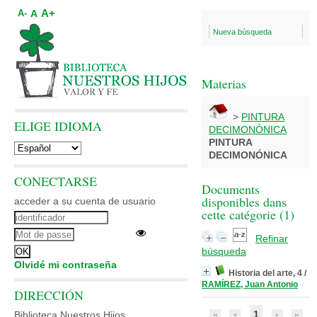
A+
A
A-
Nueva búsqueda
Materias
>
PINTURA
ELIGE IDIOMA
DECIMONÓNICA
PINTURA
DECIMONÓNICA
CONECTARSE
Documents
disponibles dans
acceder a su cuenta de usuario
cette catégorie (
1
)
Refinar
búsqueda
Olvidé mi contraseña
Historia del arte, 4
/
RAMÍREZ, Juan Antonio
DIRECCIÓN
1
Biblioteca Nuestros Hijos