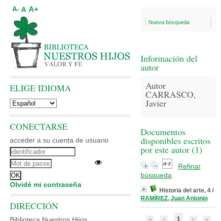
A+
A
A-
Nueva búsqueda
Información del
autor
Autor
ELIGE IDIOMA
CARRASCO,
Javier
CONECTARSE
Documentos
disponibles escritos
acceder a su cuenta de usuario
por este autor (
1
)
Refinar
búsqueda
Olvidé mi contraseña
Historia del arte, 4
/
RAMÍREZ, Juan Antonio
DIRECCIÓN
1
Biblioteca Nuestros Hijos