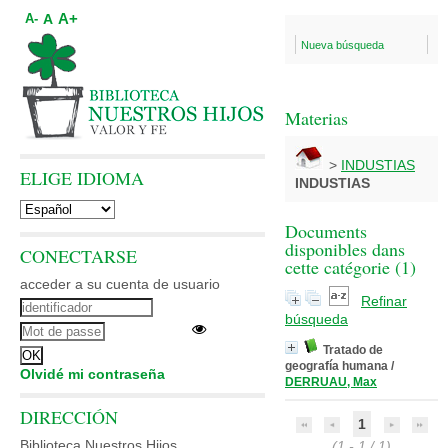
A+
A
A-
Nueva búsqueda
Materias
>
INDUSTIAS
ELIGE IDIOMA
INDUSTIAS
Documents
disponibles dans
CONECTARSE
cette catégorie (
1
)
acceder a su cuenta de usuario
Refinar
búsqueda
Tratado de
geografía humana
/
Olvidé mi contraseña
DERRUAU, Max
DIRECCIÓN
1
Biblioteca Nuestros Hijos
(1 - 1 / 1)