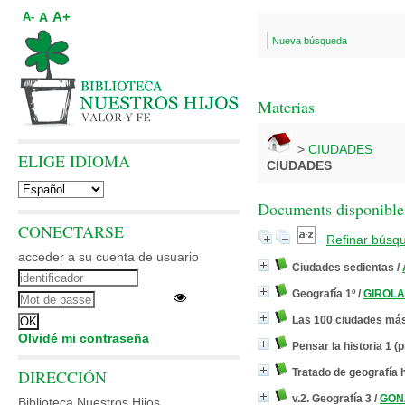
A+
A
A-
Nueva búsqueda
Materias
>
CIUDADES
ELIGE IDIOMA
CIUDADES
Documents disponibles
CONECTARSE
Refinar búsq
acceder a su cuenta de usuario
Ciudades sedientas
/
Geografía 1º
/
GIROLA,
Las 100 ciudades más
Olvidé mi contraseña
Pensar la historia 1 (
DIRECCIÓN
Tratado de geografía
v.2. Geografía 3
/
GONZ
Biblioteca Nuestros Hijos