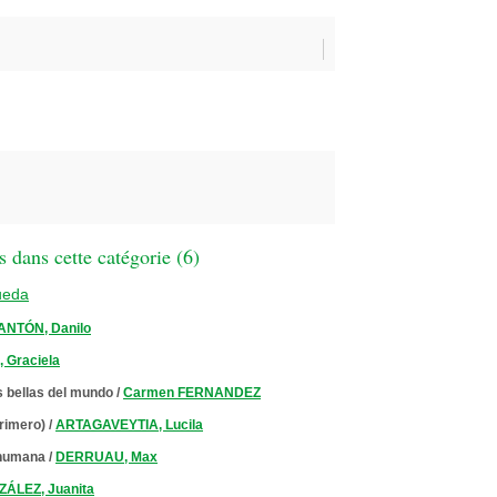
 dans cette catégorie (
6
)
ueda
ANTÓN, Danilo
 Graciela
 bellas del mundo
/
Carmen FERNANDEZ
primero)
/
ARTAGAVEYTIA, Lucila
 humana
/
DERRUAU, Max
ÁLEZ, Juanita