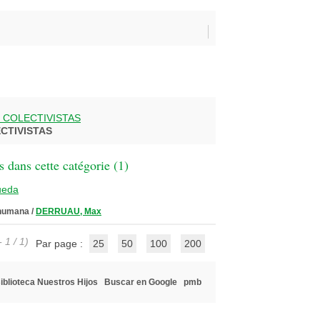
 COLECTIVISTAS
CTIVISTAS
 dans cette catégorie (
1
)
ueda
 humana
/
DERRUAU, Max
 1 / 1)
Par page :
25
50
100
200
iblioteca Nuestros Hijos
Buscar en Google
pmb